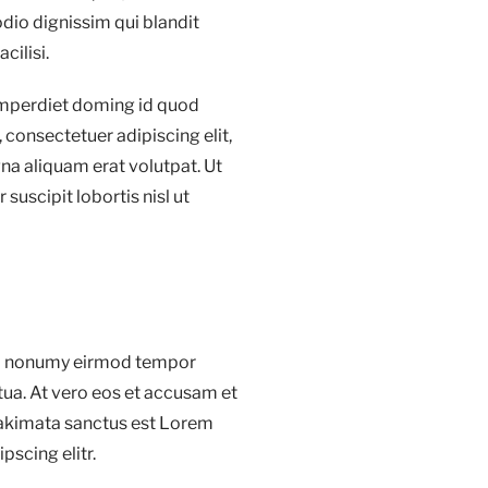
odio dignissim qui blandit
cilisi.
 imperdiet doming id quod
consectetuer adipiscing elit,
a aliquam erat volutpat. Ut
suscipit lobortis nisl ut
iam nonumy eirmod tempor
tua. At vero eos et accusam et
 takimata sanctus est Lorem
pscing elitr.