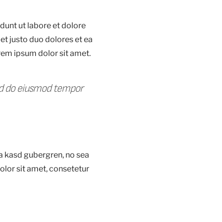
dunt ut labore et dolore
t justo duo dolores et ea
rem ipsum dolor sit amet.
sed do eiusmod tempor
ta kasd gubergren, no sea
lor sit amet, consetetur