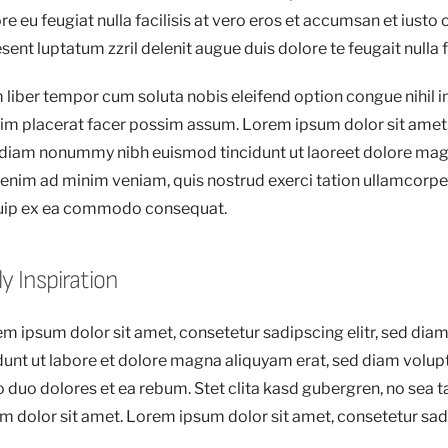
re eu feugiat nulla facilisis at vero eros et accumsan et iusto 
sent luptatum zzril delenit augue duis dolore te feugait nulla fa
liber tempor cum soluta nobis eleifend option congue nihil
m placerat facer possim assum. Lorem ipsum dolor sit amet, 
diam nonummy nibh euismod tincidunt ut laoreet dolore magn
 enim ad minim veniam, quis nostrud exerci tation ullamcorper 
quip ex ea commodo consequat.
ly Inspiration
m ipsum dolor sit amet, consetetur sadipscing elitr, sed d
dunt ut labore et dolore magna aliquyam erat, sed diam volup
o duo dolores et ea rebum. Stet clita kasd gubergren, no sea
m dolor sit amet. Lorem ipsum dolor sit amet, consetetur sadi