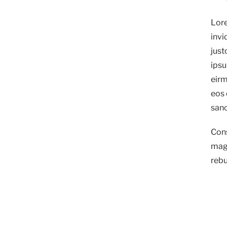
Lore
invi
just
ipsu
eirm
eos 
sanc
Cons
magn
rebu